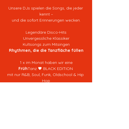
Unsere DJs spielen die Songs, die jeder 
kennt –
und die sofort Erinnerungen wecken.
Legendäre Disco-Hits
Unvergessliche Klassiker
Kultsongs zum Mitsingen
Rhythmen, die die Tanzfläche füllen
1 x im Monat haben wir eine
Früh
Tanz 🖤 BLACK EDITION 
mit nur R&B, Soul, Funk, Oldschool & Hip 
Hop
ab 22:30 Uhr geht der FrühTanz in die 
reguläre Clubnacht über
Erlebe, was diesen Freitagabend so 
besonders macht
und das bereits seit über 1,5 Jahren 
am Freitag...