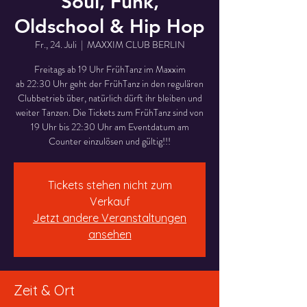
Soul, Funk,
Oldschool & Hip Hop
Fr., 24. Juli
  |  
MAXXIM CLUB BERLIN
Freitags ab 19 Uhr FrühTanz im Maxxim
ab 22:30 Uhr geht der FrühTanz in den regulären
Clubbetrieb über, natürlich dürft ihr bleiben und
weiter Tanzen. Die Tickets zum FrühTanz sind von
19 Uhr bis 22:30 Uhr am Eventdatum am
Counter einzulösen und gültig!!!
Tickets stehen nicht zum
Verkauf
Jetzt andere Veranstaltungen
ansehen
Zeit & Ort