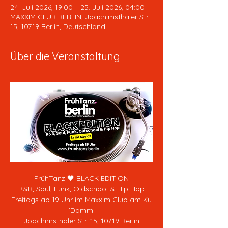
24. Juli 2026, 19:00 – 25. Juli 2026, 04:00
MAXXIM CLUB BERLIN, Joachimsthaler Str.
15, 10719 Berlin, Deutschland
Über die Veranstaltung
FrühTanz 🖤 BLACK EDITION
R&B, Soul, Funk, Oldschool & Hip Hop
Freitags ab 19 Uhr im Maxxim Club am Ku
´Damm 
Joachimsthaler Str. 15, 10719 Berlin