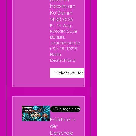
Maxxim am
Ku´Damm
14.08.2026
Fr., 14. Aug.
MAXXIM CLUB
BERLIN,
Joachimsthale
r Str. 15, 10719
Berlin,
Deutschland
Tickets kaufen
5 Tage bis zur Veranstaltung
FrühTanz in
der
Eierschale