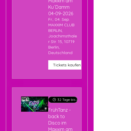
Maxxim am
Ku´Damm
04-09-2026
Fr., 04. Sep.
MAXXIM CLUB
BERLIN,
Joachimsthale
r Str. 15, 10719
Berlin,
Deutschland
Tickets kaufen
32 Tage bis zur Veranstaltung
FrühTanz -
back to
Disco im
Maxxim am