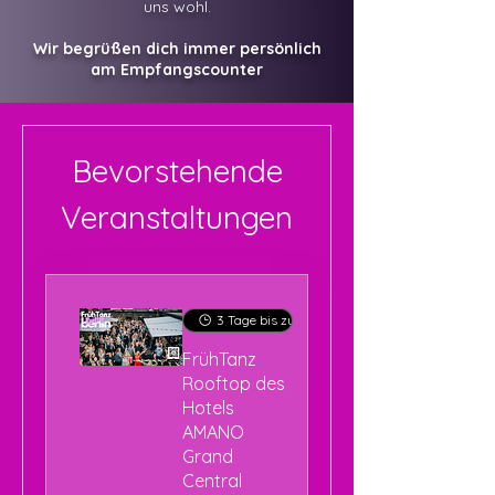
uns wohl.
Wir begrüßen dich immer persönlich
am Empfangscounter
Bevorstehende
Veranstaltungen
3 Tage bis zur Veranstaltung
FrühTanz
Rooftop des
Hotels
AMANO
Grand
Central