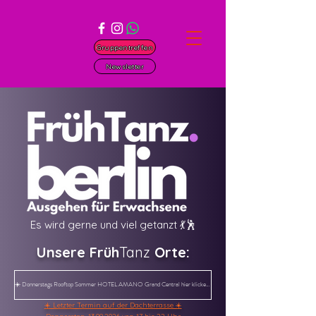
Gruppentreffen
Newsletter
Es wird gerne und viel getanzt 💃🕺
Unsere Früh
Tanz
Orte:
☀️ Donnerstags Rooftop Sommer HOTEL AMANO Grand Central hier klicken ☀️
☀️ Letzter Termin auf der Dachterrasse ☀️