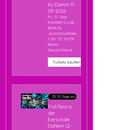
Ku´Damm 11-
09-2026
Fr., 11. Sep.
MAXXIM CLUB
BERLIN,
Joachimsthale
r Str. 15, 10719
Berlin,
Deutschland
Tickets kaufen
33 Tage bis zur Veranstaltung
FrühTanz in
der
Eierschale
Dahlem 12-