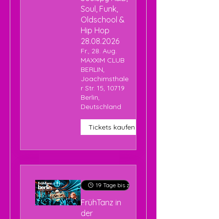
Soul, Funk,
Oldschool &
Hip Hop
28.08.2026
Fr., 28. Aug.
MAXXIM CLUB
BERLIN,
Joachimsthale
r Str. 15, 10719
Berlin,
Deutschland
Tickets kaufen
19 Tage bis zur Veranstaltung
FrühTanz in
der