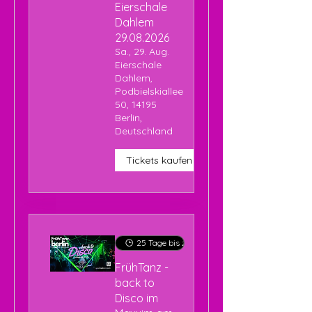
Eierschale
Dahlem
29.08.2026
Sa., 29. Aug.
Eierschale
Dahlem,
Podbielskiallee
50, 14195
Berlin,
Deutschland
Tickets kaufen
25 Tage bis zur Veranstaltung
FrühTanz -
back to
Disco im