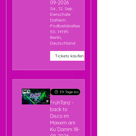
09-2026
Sa., 12. Sep.
Eierschale
Dahlem,
Podbielskiallee
50, 14195
Berlin,
Deutschland
Tickets kaufen
39 Tage bis zur Veranstaltung
FrühTanz -
back to
Disco im
Maxxim am
Ku´Damm 18-