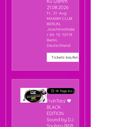
Ku´Damm
21.08.2026
Fr., 21. Aug.
MAXXIM CLUB
BERLIN,
Joachimsthale
r Str. 15, 10719
Berlin,
Deutschland
Tickets kaufen
18 Tage bis zur Veranstaltung
FrühTanz 🖤
BLACK
EDITION
Sound by DJ
Soulspy R&B,