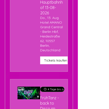
Hauptbahnh
of 13-08-
2026
Do., 13. Aug.
Hotel AMANO
Grand Central
- Berlin Hbf,
Heidestraße
62, 10557
Berlin,
Deutschland
Tickets kaufen
4 Tage bis zur Veranstaltung
FrühTanz -
back to
Disco im