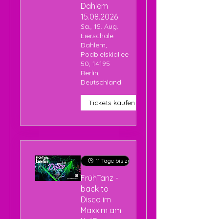
Dahlem
15.08.2026
Sa., 15. Aug.
Eierschale
Dahlem,
Podbielskiallee
50, 14195
Berlin,
Deutschland
Tickets kaufen
11 Tage bis zur Veranstaltung
FrühTanz -
back to
Disco im
Maxxim am