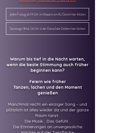
Donnerstag, 13.08.2026 von 17 bis 22 Uhr
jeden Freitag ab 19 Uhr im Maxxim am Ku´Damm hier klicken
Samstags 18 bis 24 Uhr in der Eierschale Dahlem hier klicken
Warum bis tief in die Nacht warten,
wenn die beste Stimmung auch früher
beginnen kann?
Feiern wie früher
Tanzen, lachen und den Moment
genießen
Manchmal reicht ein einziger Song – und
plötzlich ist alles wieder da und der ganze
Raum tanzt..
Die Musik... Das Gefühl...
Die Erinnerungen an unvergessliche
Nächte auf der Tanzfläche