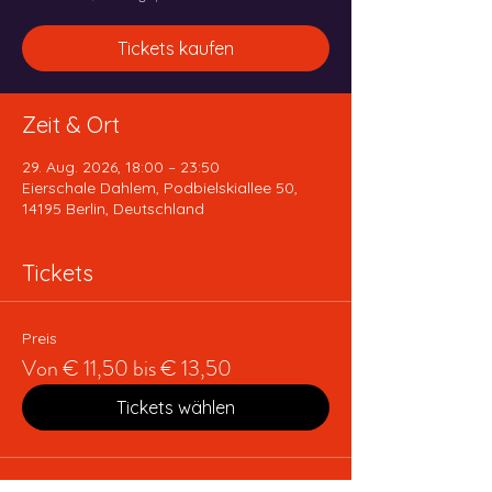
Tickets kaufen
Zeit & Ort
29. Aug. 2026, 18:00 – 23:50
Eierschale Dahlem, Podbielskiallee 50,
14195 Berlin, Deutschland
Tickets
Preis
Von € 11,50 bis € 13,50
Tickets wählen