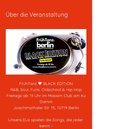
Über die Veranstaltung
FrühTanz 🖤 BLACK EDITION
R&B, Soul, Funk, Oldschool & Hip Hop
Freitags ab 19 Uhr im Maxxim Club am Ku
´Damm 
Joachimsthaler Str. 15, 10719 Berlin
Unsere DJs spielen die Songs, die jeder 
kennt –