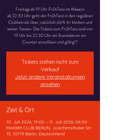
Freitags ab 19 Uhr FrühTanz im Maxxim
ab 22:30 Uhr geht der FrühTanz in den regulären
Clubbetrieb über, natürlich dürft ihr bleiben und
weiter Tanzen. Die Tickets zum FrühTanz sind von
19 Uhr bis 22:30 Uhr am Eventdatum am
Counter einzulösen und gültig!!!
Tickets stehen nicht zum
Verkauf
Jetzt andere Veranstaltungen
ansehen
Zeit & Ort
10. Juli 2026, 19:00 – 11. Juli 2026, 04:00
MAXXIM CLUB BERLIN, Joachimsthaler Str.
15, 10719 Berlin, Deutschland