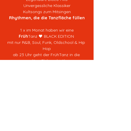
Unvergessliche Klassiker
Kultsongs zum Mitsingen
Rhythmen, die die Tanzfläche füllen
1 x im Monat haben wir eine
Früh
Tanz 🖤 BLACK EDITION 
mit nur R&B, Soul, Funk, Oldschool & Hip 
Hop
ab 23 Uhr geht der FrühTanz in die 
reguläre Clubnacht über
Erlebe, was diesen Freitagabend so 
besonders macht
und das bereits seit über 1,5 Jahren 
am Freitag...
Tickets im Vorverkauf kosten 10€ 
Wir haben auch eine Abendkasse für 12€