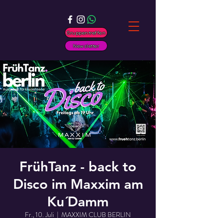
Gruppentreffen
Newsletter
FrühTanz - back to
Disco im Maxxim am
Ku´Damm
Fr., 10. Juli
  |  
MAXXIM CLUB BERLIN