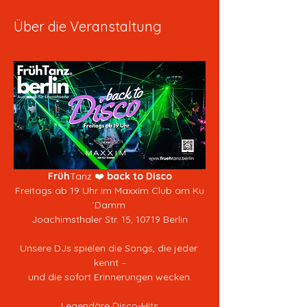
Über die Veranstaltung
Früh
Tanz ❤️ 
back to Disco
Freitags ab 19 Uhr im Maxxim Club am Ku
´Damm 
Joachimsthaler Str. 15, 10719 Berlin
Unsere DJs spielen die Songs, die jeder 
kennt –
und die sofort Erinnerungen wecken.
Legendäre Disco-Hits