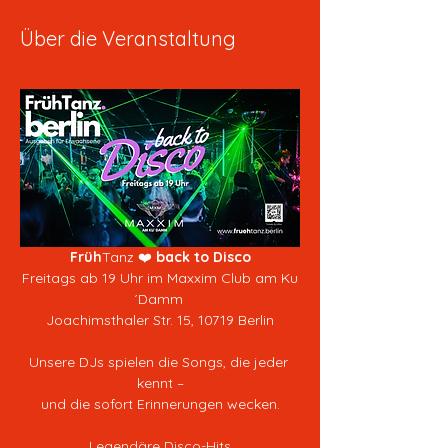
Über die Veranstaltung
Früh
Tanz ❤️ 
back to Disco
Freitags ab 19 Uhr im Maxxim Club am Ku
´Damm 
Joachimsthaler Str. 15, 10719 Berlin
Unsere DJs spielen die Songs, die jeder 
kennt –
und die sofort Erinnerungen wecken.
Legendäre Disco-Hits