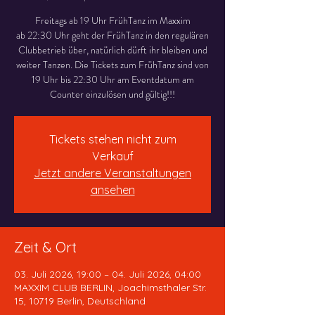
Freitags ab 19 Uhr FrühTanz im Maxxim
ab 22:30 Uhr geht der FrühTanz in den regulären
Clubbetrieb über, natürlich dürft ihr bleiben und
weiter Tanzen. Die Tickets zum FrühTanz sind von
19 Uhr bis 22:30 Uhr am Eventdatum am
Counter einzulösen und gültig!!!
Tickets stehen nicht zum
Verkauf
Jetzt andere Veranstaltungen
ansehen
Zeit & Ort
03. Juli 2026, 19:00 – 04. Juli 2026, 04:00
MAXXIM CLUB BERLIN, Joachimsthaler Str.
15, 10719 Berlin, Deutschland