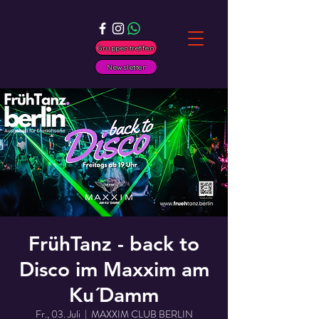
Gruppentreffen
Newsletter
FrühTanz - back to
Disco im Maxxim am
Ku´Damm
Fr., 03. Juli
  |  
MAXXIM CLUB BERLIN