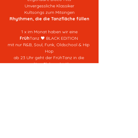
Unvergessliche Klassiker
Kultsongs zum Mitsingen
Rhythmen, die die Tanzfläche füllen
1 x im Monat haben wir eine
Früh
Tanz 🖤 BLACK EDITION 
mit nur R&B, Soul, Funk, Oldschool & Hip 
Hop
ab 23 Uhr geht der FrühTanz in die 
reguläre Clubnacht über
Erlebe, was diesen Freitagabend so 
besonders macht
und das bereits seit über 1,5 Jahren 
am Freitag...
Tickets im Vorverkauf kosten 10€ 
Wir haben auch eine Abendkasse für 12€