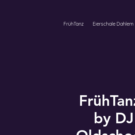
FrühTanz
Eierschale Dahlem
FrühTan
by DJ