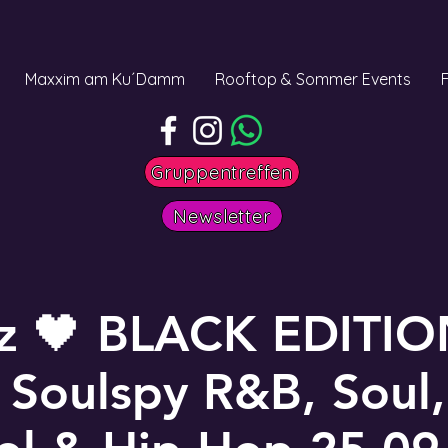
Maxxim am Ku´Damm
Rooftop & Sommer Events
Gruppentreffen
Newsletter
z 🖤 BLACK EDITI
 Soulspy R&B, Soul,