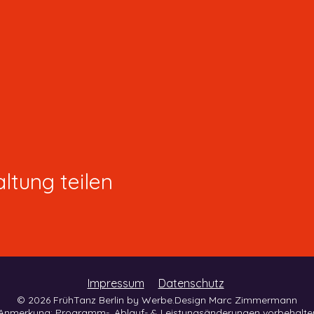
ltung teilen
Impressum
Datenschutz
© 2026 FrühTanz Berlin by Werbe.Design Marc Zimmermann
*Anmerkung: Programm-, Ablauf- & Leistungsänderungen vorbehalte